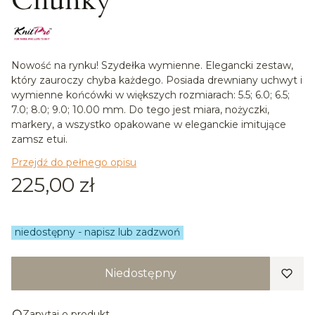
Chunky
Nowość na rynku! Szydełka wymienne. Elegancki zestaw,
który zauroczy chyba każdego. Posiada drewniany uchwyt i
wymienne końcówki w większych rozmiarach: 5.5; 6.0; 6.5;
7.0; 8.0; 9.0; 10.00 mm. Do tego jest miara, nożyczki,
markery, a wszystko opakowane w eleganckie imitujące
zamsz etui.
Przejdź do pełnego opisu
Cena
225,00 zł
niedostępny - napisz lub zadzwoń
Niedostępny
Zapytaj o produkt