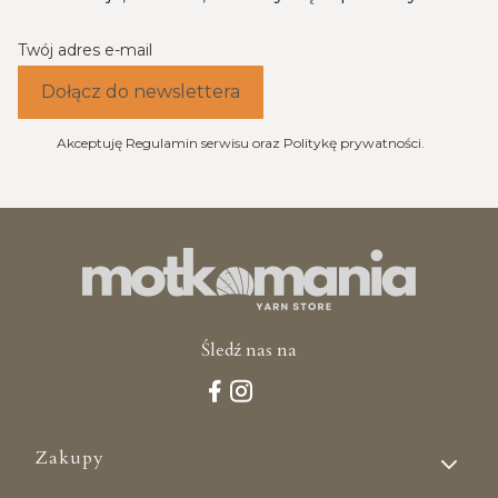
Twój adres e-mail
Dołącz do newslettera
Akceptuję Regulamin serwisu oraz Politykę prywatności.
Śledź nas na
Linki w stopce
Zakupy