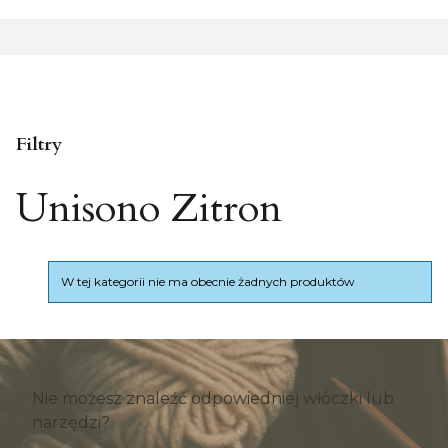
Filtry
Unisono Zitron
Koniec filtrów
Lista produktów
W tej kategorii nie ma obecnie żadnych produktów
Nie możesz znaleźć odpowiedniej włóczki lub
narzędzi?