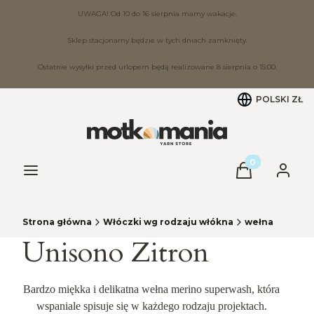
UWAGA! Od 10 do 16 sierpnia mamy wakacje.
Sklep stacjonarny będzie w tych dniach zamknięty.
Ostatnie wysyłki przed urlopem będą realizowane 8 sierpnia o 15:00.
POLSKI
ZŁ
Produkty w ko
Menu
Koszyk
Zaloguj
Strona główna
Włóczki wg rodzaju włókna
wełna
Unisono Zitron
Bardzo miękka i delikatna wełna merino superwash, która
wspaniale spisuje się w każdego rodzaju projektach.