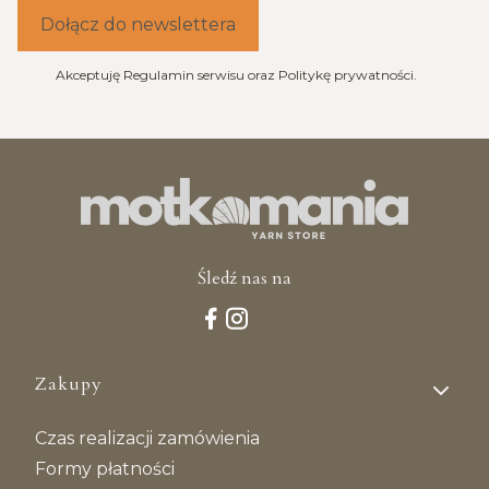
Dołącz do newslettera
Akceptuję Regulamin serwisu oraz Politykę prywatności.
Śledź nas na
Linki w stopce
Zakupy
Czas realizacji zamówienia
Formy płatności