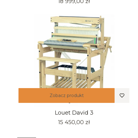
Cena
18 999,00 zł
Zobacz produkt
Louet David 3
Cena
15 450,00 zł