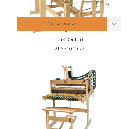
Zobacz produkt
Louet Octado
Cena
21 550,00 zł