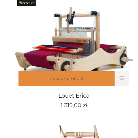
Bestseller
Zobacz produkt
Louet Erica
Cena
1 319,00 zł