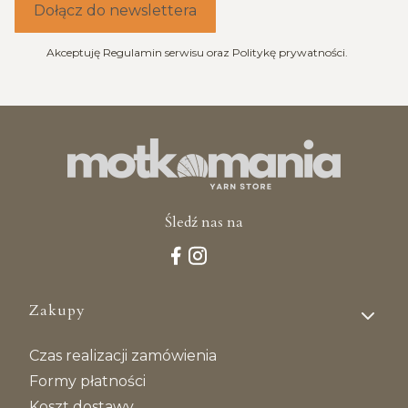
Dołącz do newslettera
Akceptuję Regulamin serwisu oraz Politykę prywatności.
Śledź nas na
Linki w stopce
Zakupy
Czas realizacji zamówienia
Formy płatności
Koszt dostawy