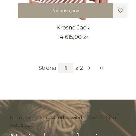
Niedostępny
Krosno Jack
Cena
14 615,00 zł
Strona
z 2
Przejdź do ostat
Nie możesz znaleźć odpowiedniej włóczki lub
narzędzi?