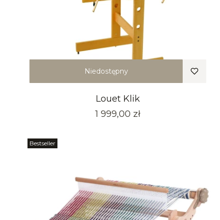
Niedostępny
Louet Klik
Cena
1 999,00 zł
Bestseller