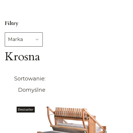
Filtry
Marka
Krosna
Koniec filtrów
Lista produktów
Sortowanie:
Domyślne
Bestseller