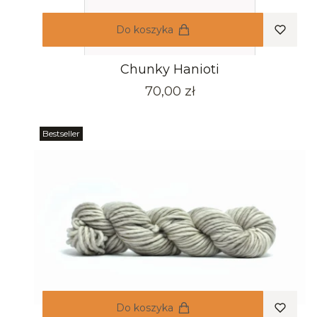
Do koszyka
Chunky Hanioti
Cena
70,00 zł
Bestseller
Do koszyka