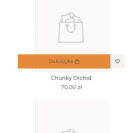
Do koszyka
Chunky Orchid
Cena
70,00 zł