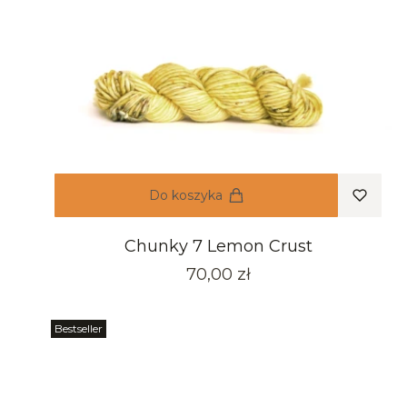
Do koszyka
Chunky 7 Lemon Crust
Cena
70,00 zł
Bestseller