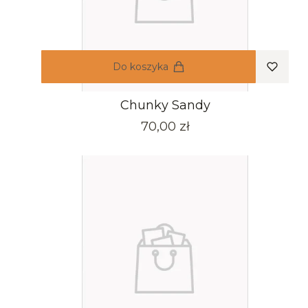
Do koszyka
Chunky Sandy
Cena
70,00 zł