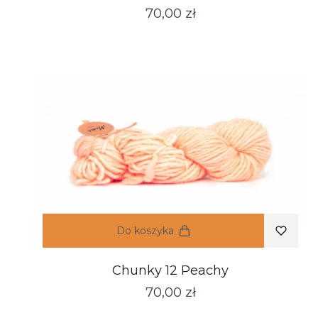
Cena
70,00 zł
Do koszyka
Chunky 12 Peachy
Cena
70,00 zł