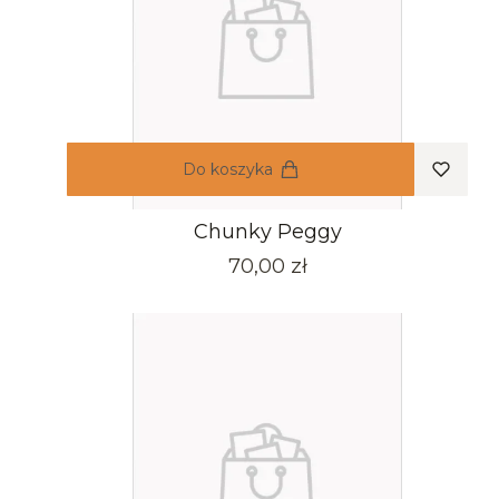
Do koszyka
Chunky Peggy
Cena
70,00 zł