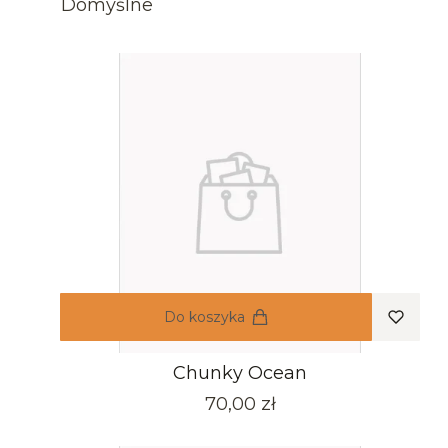
Domyślne
Do koszyka
Chunky Ocean
Cena
70,00 zł