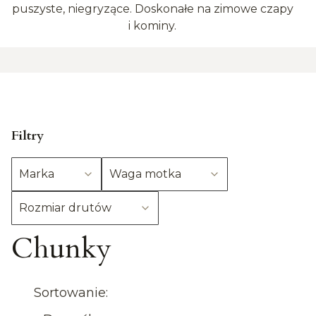
puszyste, niegryzące. Doskonałe na zimowe czapy
i kominy.
Filtry
Marka
Waga motka
Rozmiar drutów
Chunky
Koniec filtrów
Lista produktów
Sortowanie: