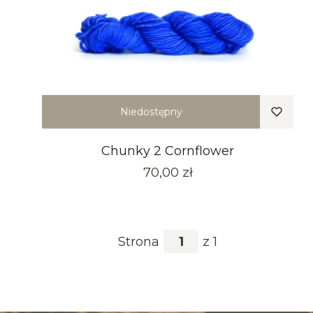
Niedostępny
Chunky 2 Cornflower
Cena
70,00 zł
Strona
z 1