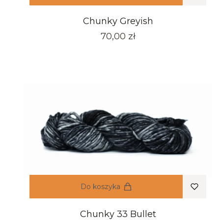
Chunky Greyish
Cena
70,00 zł
Do koszyka
Chunky 33 Bullet