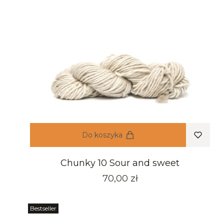
Do koszyka
Chunky 10 Sour and sweet
Cena
70,00 zł
Bestseller