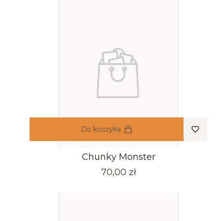
Do koszyka
Chunky Monster
Cena
70,00 zł