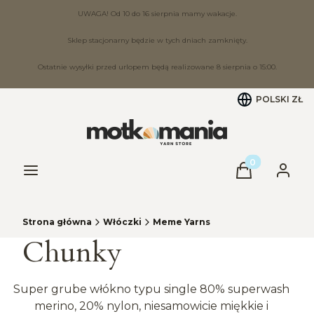
UWAGA! Od 10 do 16 sierpnia mamy wakacje.
Sklep stacjonarny będzie w tych dniach zamknięty.
Ostatnie wysyłki przed urlopem będą realizowane 8 sierpnia o 15:00.
POLSKI
ZŁ
Produkty w ko
Menu
Koszyk
Zaloguj
Strona główna
Włóczki
Meme Yarns
Chunky
Super grube włókno typu single 80% superwash
merino, 20% nylon, niesamowicie miękkie i