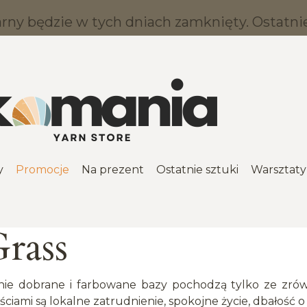
ny będzie w tych dniach zamknięty. Ostatnie 
y
Promocje
Na prezent
Ostatnie sztuki
Warsztaty
Grass
rannie dobrane i farbowane bazy pochodzą tylko ze z
iami są lokalne zatrudnienie, spokojne życie, dbałość o 