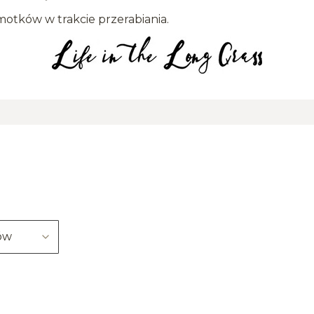
motków w trakcie przerabiania.
ów
duktów