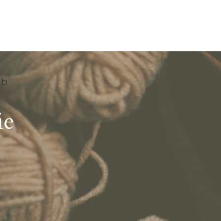
ub
ie