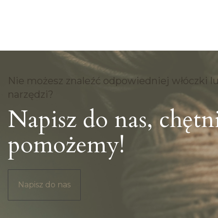
Nie możesz znaleźć odpowiedniej włóczki l
narzędzi?
Napisz do nas, chętn
pomożemy!
Napisz do nas