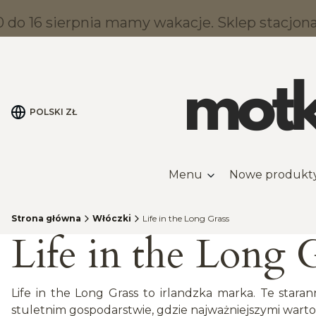
do 16 sierpnia mamy wakacje. Sklep stacjonar
POLSKI
ZŁ
Menu
Nowe produkt
Strona główna
Włóczki
Life in the Long Grass
Life in the Long 
Life in the Long Grass to irlandzka marka. Te sta
stuletnim gospodarstwie, gdzie najważniejszymi wartośc