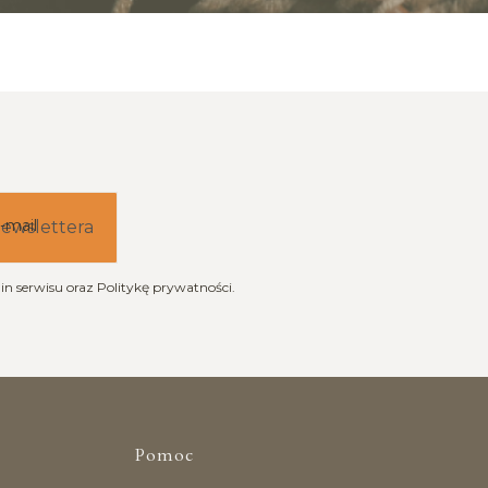
-mail
newslettera
n serwisu oraz Politykę prywatności.
topce
Pomoc