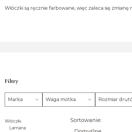
Włóczki są ręcznie farbowane, więc zaleca się zmianę 
Filtry
Marka
Waga motka
Rozmiar drut
Koniec filtrów
Lista pro
Sortowanie:
Włóczki
Lamana
Domyślne