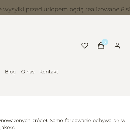
wysyłki przed urlopem będą realizowane 8 sie
Produkty w ko
Ulubione
Koszyk
Zaloguj
Blog
O nas
Kontakt
równoważonych źródeł. Samo farbowanie odbywa się w
jakość.