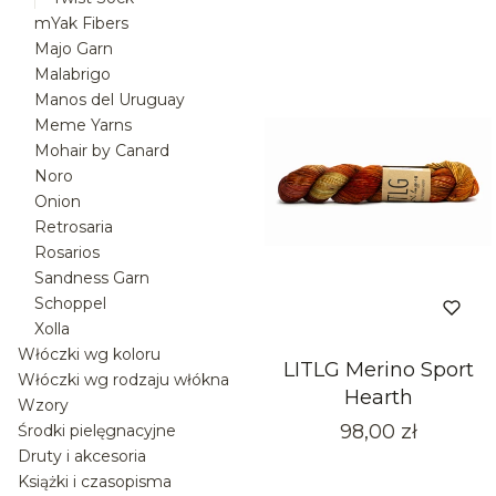
mYak Fibers
Majo Garn
Malabrigo
Manos del Uruguay
Meme Yarns
Mohair by Canard
Noro
Onion
Retrosaria
Rosarios
Sandness Garn
Schoppel
Xolla
Włóczki wg koloru
LITLG Merino Sport
Włóczki wg rodzaju włókna
Hearth
Wzory
Cena
98,00 zł
Środki pielęgnacyjne
Druty i akcesoria
Książki i czasopisma