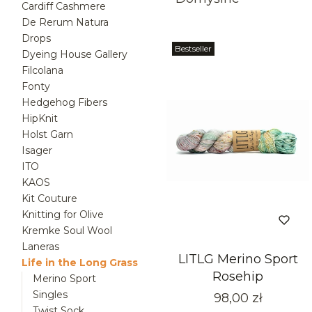
Cardiff Cashmere
De Rerum Natura
Drops
Bestseller
Dyeing House Gallery
Filcolana
Fonty
Hedgehog Fibers
HipKnit
Holst Garn
Isager
ITO
KAOS
Kit Couture
Knitting for Olive
Kremke Soul Wool
Laneras
LITLG Merino Sport
Life in the Long Grass
Rosehip
Merino Sport
Singles
Cena
98,00 zł
Twist Sock