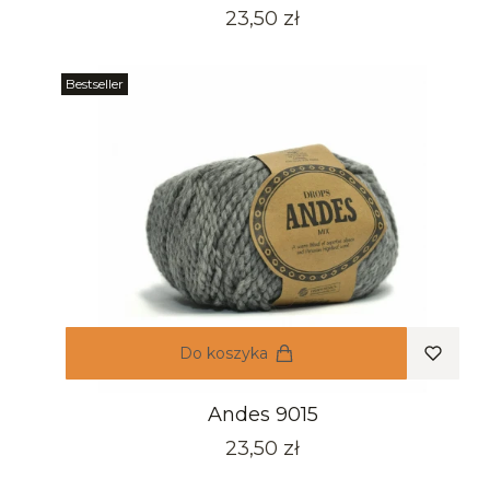
Cena
23,50 zł
Bestseller
Do koszyka
Andes 9015
Cena
23,50 zł