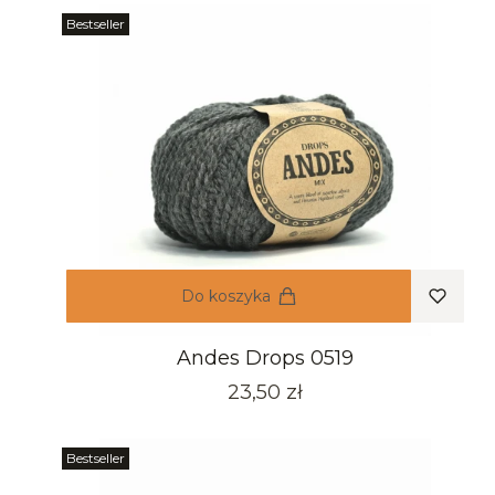
Bestseller
Do koszyka
Andes Drops 0519
Cena
23,50 zł
Bestseller