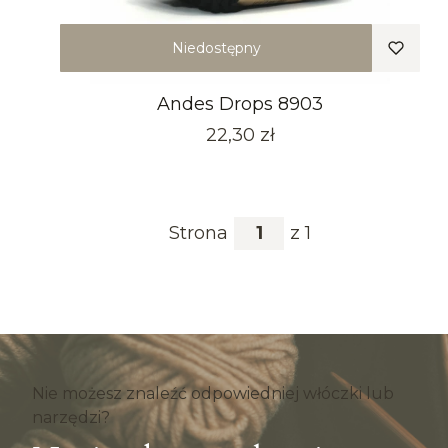
Niedostępny
Andes Drops 8903
Cena
22,30 zł
Strona
z 1
Nie możesz znaleźć odpowiedniej włóczki lub
narzędzi?