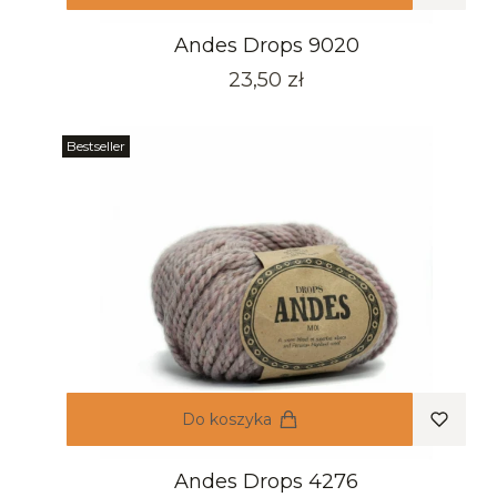
Andes Drops 9020
Cena
23,50 zł
Bestseller
Do koszyka
Andes Drops 4276