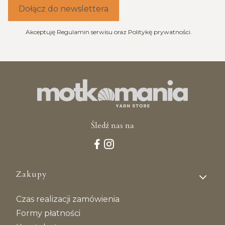
Dołącz do newslettera
Akceptuję Regulamin serwisu oraz Politykę prywatności.
Śledź nas na
Linki w stopce
Zakupy
Czas realizacji zamówienia
Formy płatności