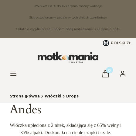
UWAGA! Od 10 do 16 sierpnia mamy wakacje.
Sklep stacjonarny będzie w tych dniach zamknięty.
Ostatnie wysyłki przed urlopem będą realizowane 8 sierpnia o 15:00.
POLSKI
ZŁ
Produkty w ko
Menu
Koszyk
Zaloguj
Strona główna
Włóczki
Drops
Andes
Włóczka upleciona z 2 nitek, składająca się z 65% wełny i
35% alpaki. Doskonała na ciepłe czapki i szale.