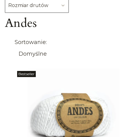
Rozmiar drutów
Andes
Koniec filtrów
Lista produktów
Sortowanie:
Domyślne
Bestseller