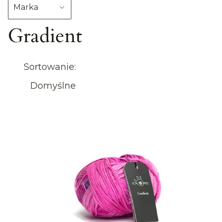
Marka
Gradient
Koniec filtrów
Lista produktów
Sortowanie:
Domyślne