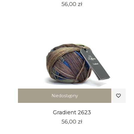
Cena
56,00 zł
Niedostępny
Gradient 2623
Cena
56,00 zł