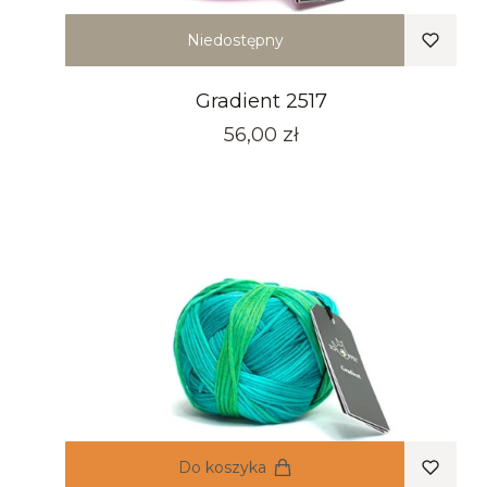
Niedostępny
Gradient 2517
Cena
56,00 zł
Do koszyka