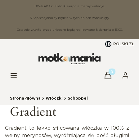
UWAGA! Od 10 do 16 sierpnia mamy wakacje.
Sklep stacjonarny będzie w tych dniach zamknięty.
Ostatnie wysyłki przed urlopem będą realizowane 8 sierpnia o 15:00.
POLSKI
ZŁ
Produkty w ko
Menu
Koszyk
Zaloguj
Strona główna
Włóczki
Schoppel
Gradient
Gradient to lekko sfilcowana włóczka w 100% z
wełny merynosów, wyróżniająca się dość długimi