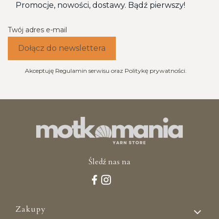
Promocje, nowości, dostawy. Bądź pierwszy!
Twój adres e-mail
Dołącz do newslettera
Akceptuję Regulamin serwisu oraz Politykę prywatności.
Śledź nas na
Linki w stopce
Zakupy