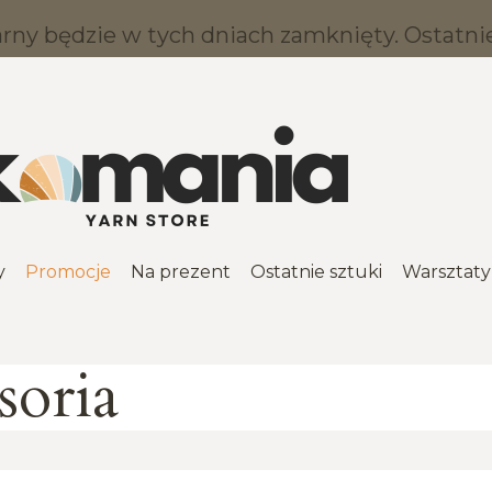
ny będzie w tych dniach zamknięty. Ostatnie 
y
Promocje
Na prezent
Ostatnie sztuki
Warsztaty
soria