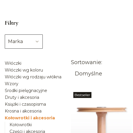
Filtry
Marka
Koniec filtrów
Lista pro
Sortowanie:
Włóczki
Włóczki wg koloru
Domyślne
Włóczki wg rodzaju włókna
Wzory
Środki pielęgnacyjne
Bestseller
Druty i akcesoria
Książki i czasopisma
Krosna i akcesoria
Kołowrotki i akcesoria
Kołowrotki
Części i akcesoria