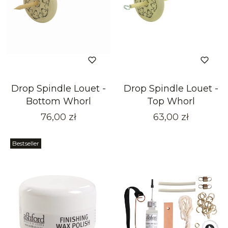
Drop Spindle Louet -
Drop Spindle Louet -
Bottom Whorl
Top Whorl
Cena
Cena
76,00 zł
63,00 zł
Bestseller