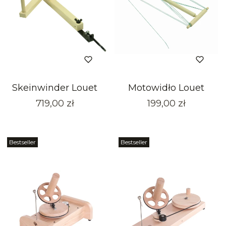
Skeinwinder Louet
Motowidło Louet
Cena
Cena
719,00 zł
199,00 zł
Bestseller
Bestseller