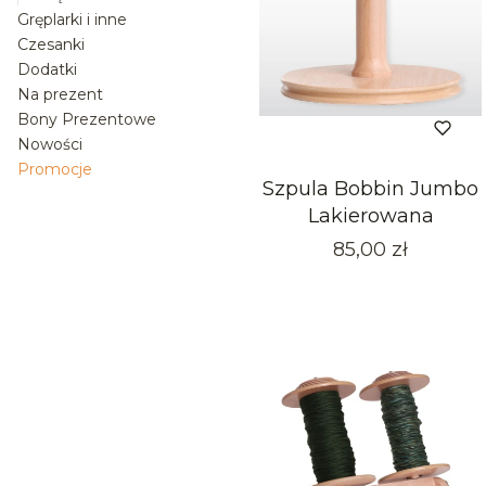
Gręplarki i inne
Czesanki
Dodatki
Na prezent
Bony Prezentowe
Nowości
Promocje
Szpula Bobbin Jumbo
Koniec menu
Lakierowana
Cena
85,00 zł