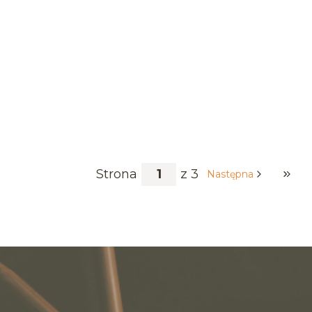
Strona
z 3
Następna
Przej