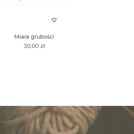
Miara grubości
Cena
30,00 zł
ub