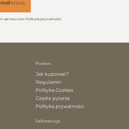
-mail
newslettera
n serwisu oraz Politykę prywatności.
topce
Pomoc
Jak kupować?
Regulamin
Polityka Cookies
Częste pytania
Polityka prywatności
Informacje