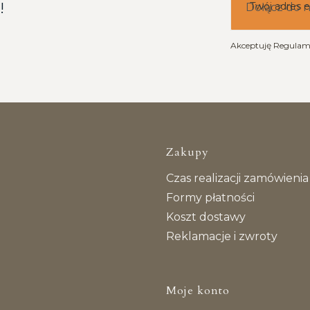
!
Twój adres e
Dołącz do 
Akceptuję Regulami
Linki w s
Zakupy
Czas realizacji zamówienia
Formy płatności
Koszt dostawy
Reklamacje i zwroty
Moje konto