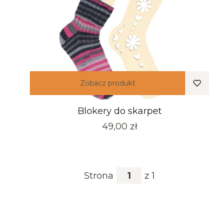
Zobacz produkt
Blokery do skarpet
Cena
49,00 zł
Strona
z 1