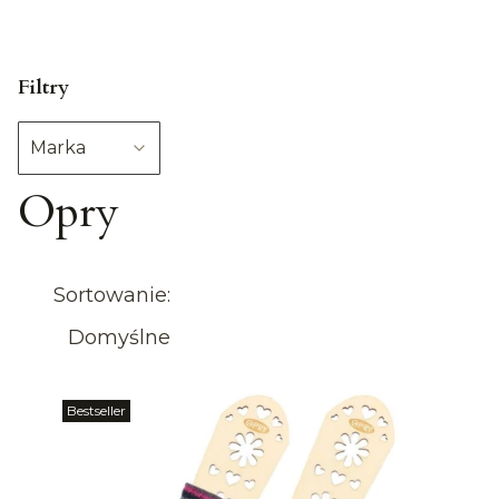
Filtry
Marka
Opry
Koniec filtrów
Lista produktów
Sortowanie:
Domyślne
Bestseller