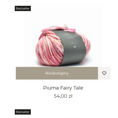
Bestseller
Niedostępny
Piuma Fairy Tale
Cena
54,00 zł
Bestseller