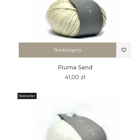
Niedostępny
Piuma Sand
Cena
41,00 zł
Bestseller