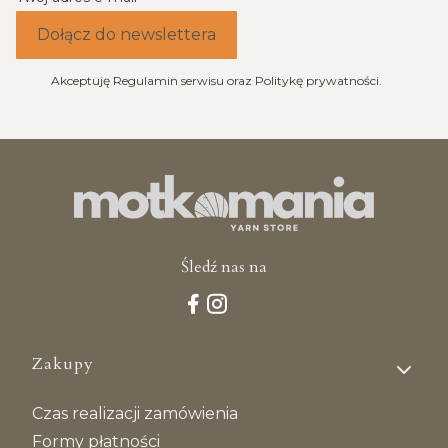
Dołącz do newslettera
Akceptuję Regulamin serwisu oraz Politykę prywatności.
Śledź nas na
Linki w stopce
Zakupy
Czas realizacji zamówienia
Formy płatności