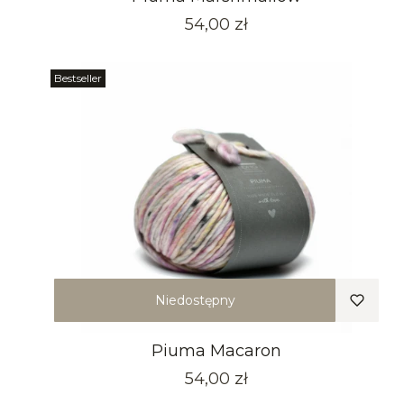
Cena
54,00 zł
Bestseller
Niedostępny
Piuma Macaron
Cena
54,00 zł