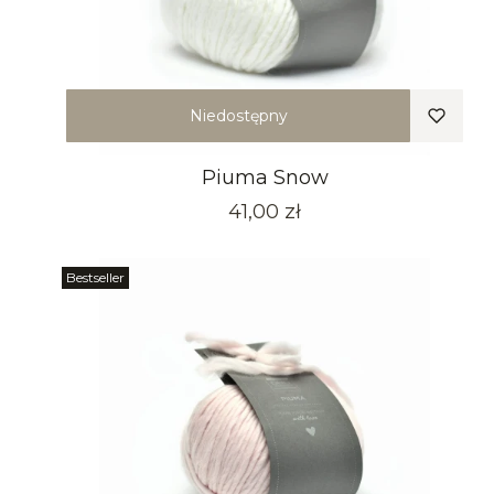
Niedostępny
Piuma Snow
Cena
41,00 zł
Bestseller