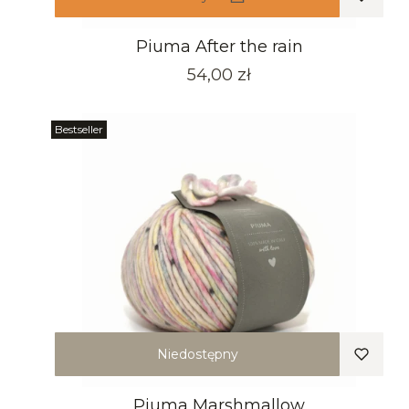
Piuma After the rain
Cena
54,00 zł
Bestseller
Niedostępny
Piuma Marshmallow