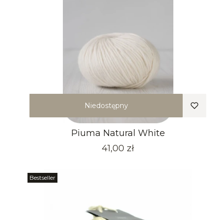
Niedostępny
Piuma Natural White
Cena
41,00 zł
Bestseller