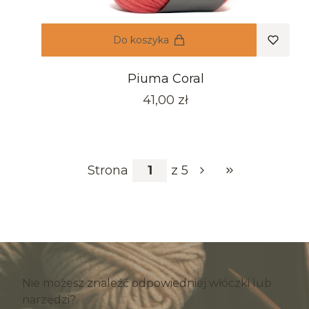
Do koszyka
Piuma Coral
Cena
41,00 zł
Strona
z 5
Przejdź do ostat
Nie możesz znaleźć odpowiedniej włóczki lub
narzędzi?