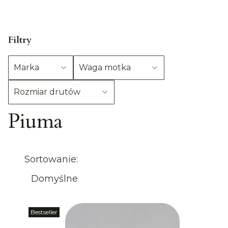
Filtry
Marka
Waga motka
Rozmiar drutów
Piuma
Koniec filtrów
Lista produktów
Sortowanie:
Domyślne
Bestseller