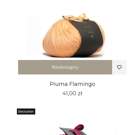
Niedostępny
Piuma Flamingo
Cena
41,00 zł
Bestseller