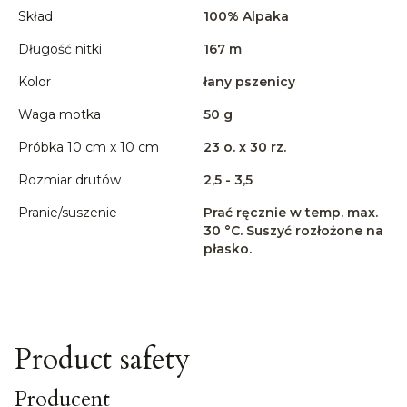
Skład
100% Alpaka
Długość nitki
167 m
Kolor
łany pszenicy
Waga motka
50 g
Próbka 10 cm x 10 cm
23 o. x 30 rz.
Rozmiar drutów
2,5 - 3,5
Pranie/suszenie
Prać ręcznie w temp. max.
30 °C. Suszyć rozłożone na
płasko.
Product safety
Producent