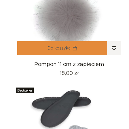
Do koszyka
Pompon 11 cm z zapięciem
Cena
18,00 zł
Bestseller