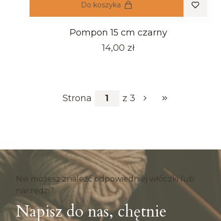
Do koszyka
Pompon 15 cm czarny
Cena
14,00 zł
Strona
z 3
Przejdź do ostat
Nie możesz znaleźć odpowiedniej włóczki lub
narzędzi?
Napisz do nas, chętnie