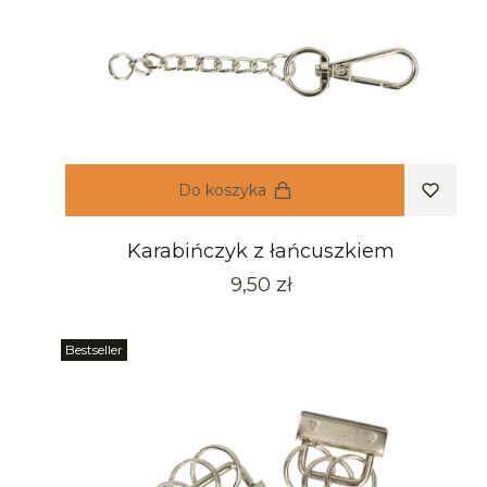
Do koszyka
Karabińczyk z łańcuszkiem
Cena
9,50 zł
Bestseller