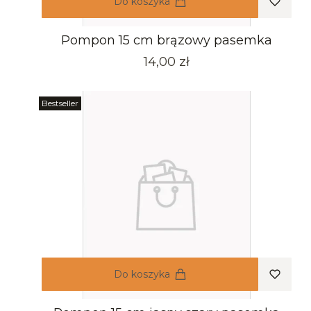
Do koszyka
Pompon 15 cm brązowy pasemka
Cena
14,00 zł
Bestseller
Do koszyka