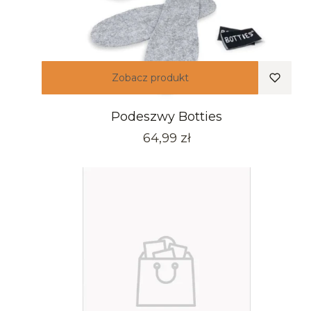
Zobacz produkt
Podeszwy Botties
Cena
64,99 zł