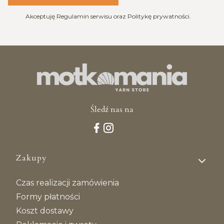
Akceptuję Regulamin serwisu oraz Politykę prywatności.
Śledź nas na
Linki w stopce
Zakupy
Czas realizacji zamówienia
Formy płatności
Koszt dostawy