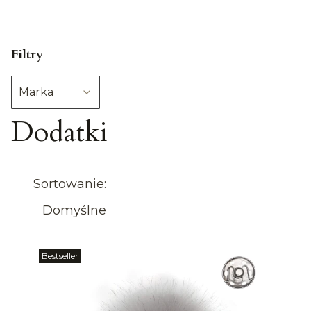
Filtry
Marka
Dodatki
Koniec filtrów
Lista produktów
Sortowanie:
Domyślne
Bestseller